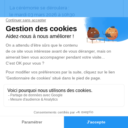
La cérémonie se déroulera :
le mardi 03 mars 2026 à 10h30
à l' Église de Rouffiac - Allée des platanes - 31180
Rouffiac-Tolosan.
Je vous invite à utiliser cet espace pour laisser vos
condoléances, partager des photos souvenirs, une
anecdote ou exprimer vos pensées à travers des
poèmes ou des textes. Cet endroit est un lieu
d'expression dédié à honorer la mémoire de
Jacqueline CANN.
Xavier PICHON
(petit fils de Jacqueline)
Un service de plantation d’arbre hommage est
23
disponible ici
.
Faire-part
Hommages