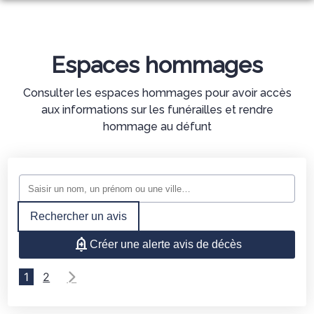
NOS SERVICES
NOTRE AGENCE
ORGANISER DES OBSÈQUES
Espaces hommages
ESPACES HOMMAGES
CASTELMAUROU
PRÉVOIR SES OBSÈQUES
Consulter les espaces hommages pour avoir accès
REPOS DU CORPS
aux informations sur les funérailles et rendre
SERVICES AUX FAMILLES
hommage au défunt
ARTICLES FUNÉRAIRES
MARBRERIE FUNÉRAIRE
BOUTIQUE
NOTRE HISTOIRE
Rechercher un avis
Créer une alerte avis de décès
1
2