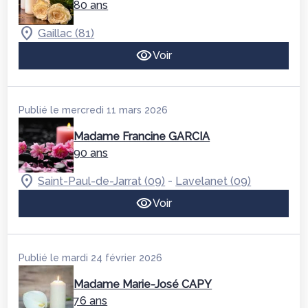
80 ans
Gaillac (81)
Voir
Publié le mercredi 11 mars 2026
Madame Francine GARCIA
90 ans
-
Saint-Paul-de-Jarrat (09)
Lavelanet (09)
Voir
Publié le mardi 24 février 2026
Madame Marie-José CAPY
76 ans