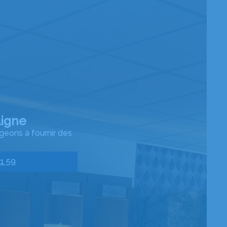
ligne
geons à fournir des
1 59