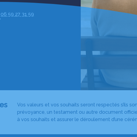
06 59 27 31 59
es
Vos valeurs et vos souhaits seront respectés s’ils so
prévoyance, un testament ou autre document officiel
à vos souhaits et assurer le déroulement d’une céré