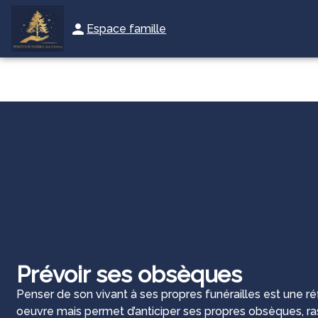
Aller
au
Espace famille
NOS SERVICES
NOTRE AGENCE
ESPACES HOMMAGES
RE
contenu
Prévoir ses obsèques
Penser de son vivant à ses propres funérailles est une réf
oeuvre mais permet d’anticiper ses propres obsèques, r