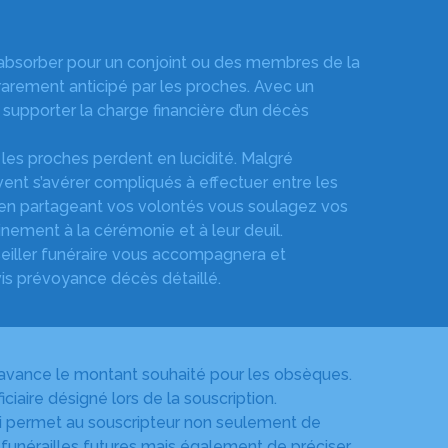
à absorber pour un conjoint ou des membres de la
 rarement anticipé par les proches. Avec un
 supporter la charge financière d’un décès
 les proches perdent en lucidité. Malgré
nt s’avérer compliqués à effectuer entre les
t en partageant vos volontés vous soulagez vos
nement à la cérémonie et à leur deuil.
nseiller funéraire vous accompagnera et
vis prévoyance décès détaillé.
l’avance le montant souhaité pour les obsèques.
aire désigné lors de la souscription.
ui permet au souscripteur non seulement de
s funérailles futures mais également de préciser