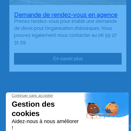
Demande de rendez-vous en agence
Prenez rendez-vous pour établir une demande
de devis pour l’organisation d’obsèques. Vous
pouvez également nous contacter au 06 59 27
31 59
En savoir plus
Pompes Funebres Cèdres
Nos équipes vous aident à honorer la mémoire de la pe