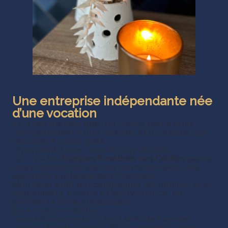
Une entreprise indépendante née
d’une vocation
Il y a des métiers que l’on choisit parce qu’ils
correspondent à une carrière. Et il y a ceux que
l’on choisit parce qu’ils
répondent à une conviction profonde.
J’ai créé les
Pompes Funèbres des Cèdres
parce
que je souhaitais exercer ce métier avec une
approche profondément humaine.
Mon désir était d’accompagner les familles avec
disponibilité, écoute et bienveillance, en
prenant le temps nécessaire
pour chacune d’elles.
Dans les moments où tout semble s’arrêter,
chaque famille mérite d’être accueillie avec