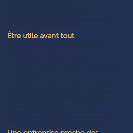
respect, sans précipitation,
avec des explications claires et un
accompagnement sincère.
C’est cette vision qui a donné naissance aux
Pompes Funèbres des Cèdres.
Être utile avant tout
Chaque jour, je rencontre des familles
confrontées à l’une des épreuves les plus
difficiles de leur vie.
Mon rôle ne consiste pas uniquement à
organiser des obsèques.
Il consiste à écouter, à expliquer les démarches,
à répondre aux interrogations, à accompagner
les décisions et
à soulager, autant que possible, le poids des
formalités.
Parce qu’au-delà des prestations funéraires, ce
dont les familles ont souvent le plus besoin,
c’est d’être écoutées et
guidées avec simplicité.
Je considère que chaque famille est unique.
Chaque histoire mérite le même respect, la
même attention et la même disponibilité.
Une entreprise proche des