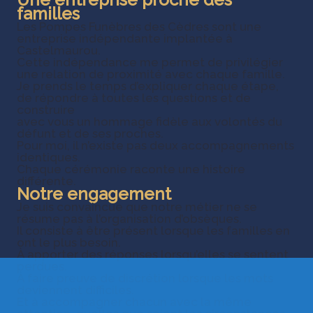
familles
Les Pompes Funèbres des Cèdres sont une
entreprise indépendante implantée à
Castelmaurou.
Cette indépendance me permet de privilégier
une relation de proximité avec chaque famille.
Je prends le temps d’expliquer chaque étape,
de répondre à toutes les questions et de
construire
avec vous un hommage fidèle aux volontés du
défunt et de ses proches.
Pour moi, il n’existe pas deux accompagnements
identiques.
Chaque cérémonie raconte une histoire
différente.
Notre engagement
Je suis convaincue que notre métier ne se
résume pas à l’organisation d’obsèques.
Il consiste à être présent lorsque les familles en
ont le plus besoin.
À apporter des réponses lorsqu’elles se sentent
perdues.
À faire preuve de discrétion lorsque les mots
deviennent difficiles.
Et à accompagner chacun avec la même