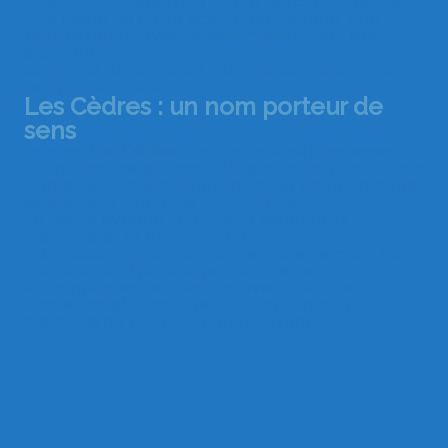
attention, quelles que soient les circonstances.
Si, à l’issue de notre accompagnement, une
famille repart avec le sentiment d’avoir été
écoutée,
comprise et soutenue, alors je considère avoir
rempli ma mission.
Les Cèdres : un nom porteur de
sens
Le nom
Les Cèdres
s’est imposé naturellement.
Notre agence est implantée dans le quartier des
Cèdres à Castelmaurou, mais cet arbre possède
également une forte symbolique.
Le cèdre évoque la force, la sérénité, la
mémoire et la transmission.
Des valeurs qui correspondent pleinement à la
manière dont j’envisage mon métier :
accompagner les familles avec stabilité,
discrétion et humanité, tout en honorant la
mémoire de ceux qui nous quittent.