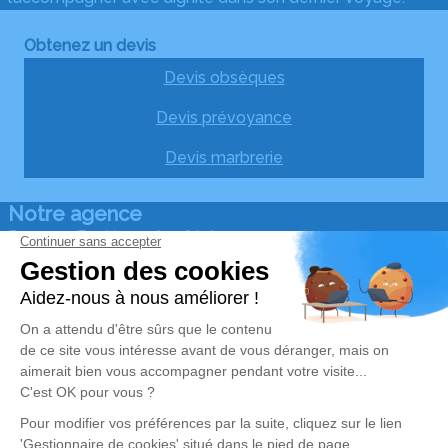
Obtenez un devis
Devis obsèques
Devis prévoyance
Devis marbrerie
Notre agence
Pompes Funèbres des Cèdres
06 59 27 31 59
pfdescedres@gmail.com
19 Route de Toulouse – 31180 – Castelmaurou
5/5 – 25 avis
Nos Services
Liens utiles
Organiser des obsèques
Avis de décès
Monuments funéraires
Demande de rendez-vous
en agence