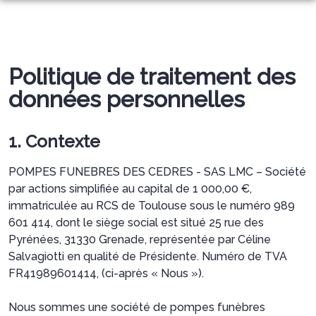
NOS SERVICES
NOTRE AGENCE
ORGANISER DES OBSÈQUES
Politique de traitement des
ESPACES HOMMAGES
CASTELMAUROU
données personnelles
PRÉVOIR SES OBSÈQUES
REPOS DU CORPS
SERVICES AUX FAMILLES
ARTICLES FUNÉRAIRES
1. Contexte
MARBRERIE FUNÉRAIRE
POMPES FUNEBRES DES CEDRES - SAS LMC – Société
BOUTIQUE
par actions simplifiée au capital de 1 000,00 €,
immatriculée au RCS de Toulouse sous le numéro 989
NOTRE HISTOIRE
601 414, dont le siège social est situé 25 rue des
Pyrénées, 31330 Grenade, représentée par Céline
Salvagiotti en qualité de Présidente. Numéro de TVA
FR41989601414, (ci-après « Nous »).
Nous sommes une société de pompes funèbres